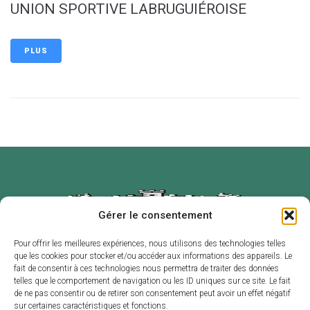
UNION SPORTIVE LABRUGUIÉROISE
PLUS
Gérer le consentement
Pour offrir les meilleures expériences, nous utilisons des technologies telles
que les cookies pour stocker et/ou accéder aux informations des appareils. Le
Mairie de
Horaires
fait de consentir à ces technologies nous permettra de traiter des données
Labruguière
d’ouverture
telles que le comportement de navigation ou les ID uniques sur ce site. Le fait
de ne pas consentir ou de retirer son consentement peut avoir un effet négatif
2 place de l’Hôtel
Du lundi au
sur certaines caractéristiques et fonctions.