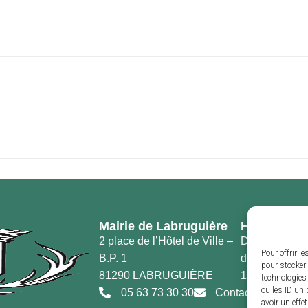
Mairie de Labruguière
Horaires d’
2 place de l’Hôtel de Ville –
Du lundi au v
Pour offrir l
B.P. 1
de 8h30 à 12h
pour stocker 
81290 LABRUGUIÈRE
17h30
technologies
ou les ID uni
05 63 73 30 30
Contact
avoir un effe