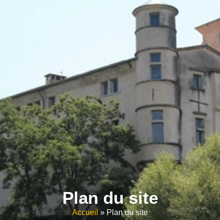
contenu
principal
Plan du site
Accueil
»
Plan du site