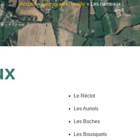
Accueil
»
Labruguière, la ville
»
Les hameaux
ux
Le Réclot
Les Auriols
Les Boches
Les Bousquets