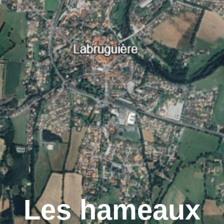
Labruguière, la ville
Lab
Les hameaux