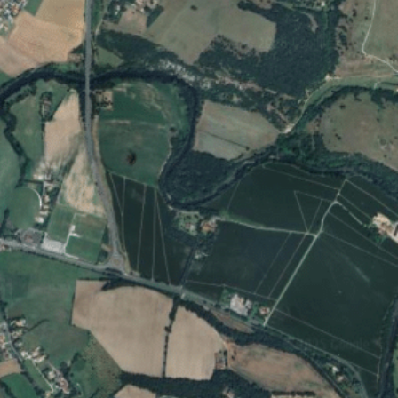
ruguière au quotidien
Labruguière et ses sorties
Mes démarches