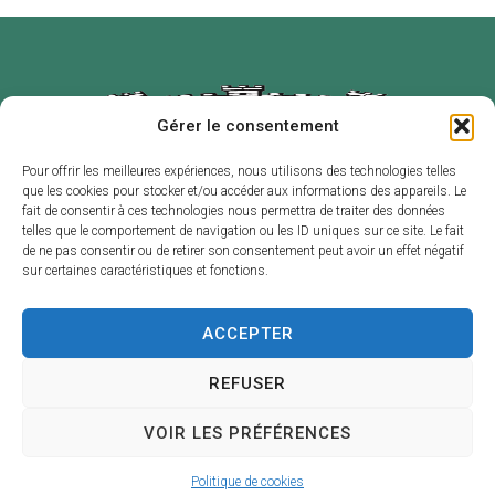
Gérer le consentement
Pour offrir les meilleures expériences, nous utilisons des technologies telles
que les cookies pour stocker et/ou accéder aux informations des appareils. Le
Mairie de
Horaires
fait de consentir à ces technologies nous permettra de traiter des données
Labruguière
d’ouverture
telles que le comportement de navigation ou les ID uniques sur ce site. Le fait
de ne pas consentir ou de retirer son consentement peut avoir un effet négatif
2 place de l’Hôtel
Du lundi au
sur certaines caractéristiques et fonctions.
de Ville – B.P. 1
vendredi :
81290
de 8h30 à 12h et
ACCEPTER
LABRUGUIÈRE
de 13h30 à 17h30
05 63 73 30 30
Contact
REFUSER
VOIR LES PRÉFÉRENCES
Accessibilité
Confidentialité
Plan du site
Mentions légales
Politique de cookies
2025 Labruguière - Propulsé par Utopia