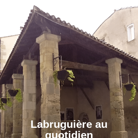
contenu
principal
Labruguière au
quotidien