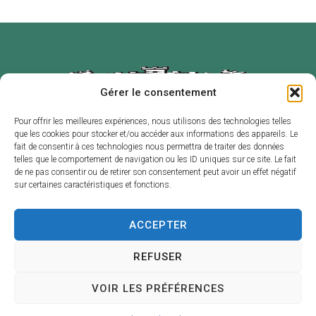
Gérer le consentement
Pour offrir les meilleures expériences, nous utilisons des technologies telles
que les cookies pour stocker et/ou accéder aux informations des appareils. Le
Mairie de
Horaires
fait de consentir à ces technologies nous permettra de traiter des données
Labruguière
d’ouverture
telles que le comportement de navigation ou les ID uniques sur ce site. Le fait
de ne pas consentir ou de retirer son consentement peut avoir un effet négatif
2 place de l’Hôtel
Du lundi au
sur certaines caractéristiques et fonctions.
de Ville – B.P. 1
vendredi :
81290
de 8h30 à 12h et
ACCEPTER
LABRUGUIÈRE
de 13h30 à 17h30
05 63 73 30 30
Contact
REFUSER
VOIR LES PRÉFÉRENCES
Accessibilité
Confidentialité
Plan du site
Mentions légales