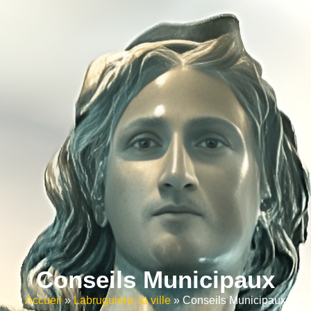
contenu
principal
Conseils Municipaux
Accueil
»
Labruguière, la ville
»
Conseils Municipaux