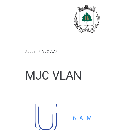
contenu
principal
Accueil
/
MJC VLAN
MJC VLAN
6LAEM