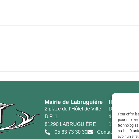
Mairie de Labruguière
Horaires d’
2 place de l’Hôtel de Ville –
Du lundi au v
Pour offrir l
B.P. 1
de 8h30 à 12h
pour stocker 
81290 LABRUGUIÈRE
17h30
technologies
ou les ID uni
05 63 73 30 30
Contact
avoir un effe