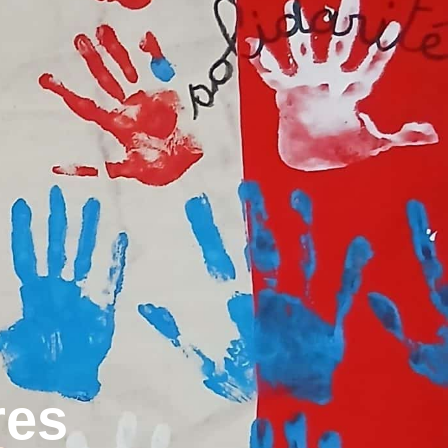
ruguière au quotidien
Labruguière et ses sorties
Mes démarches
res