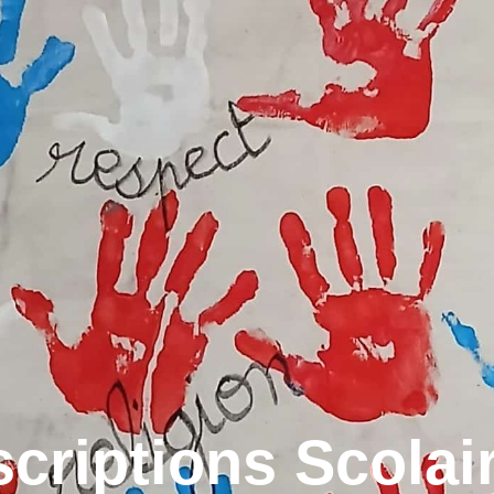
Labruguière, la ville
Lab
scriptions Scolai