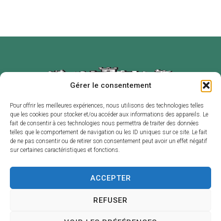
Gérer le consentement
Pour offrir les meilleures expériences, nous utilisons des technologies telles
que les cookies pour stocker et/ou accéder aux informations des appareils. Le
Mairie de
Horaires
fait de consentir à ces technologies nous permettra de traiter des données
Labruguière
d’ouverture
telles que le comportement de navigation ou les ID uniques sur ce site. Le fait
de ne pas consentir ou de retirer son consentement peut avoir un effet négatif
2 place de l’Hôtel
Du lundi au
sur certaines caractéristiques et fonctions.
de Ville – B.P. 1
vendredi :
81290
de 8h30 à 12h et
ACCEPTER
LABRUGUIÈRE
de 13h30 à 17h30
05 63 73 30 30
Contact
REFUSER