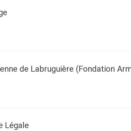
ge
nne de Labruguière (Fondation Arm
e Légale