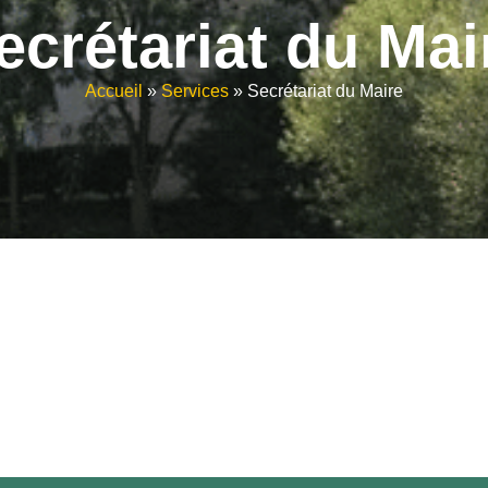
ecrétariat du Mai
Accueil
»
Services
»
Secrétariat du Maire