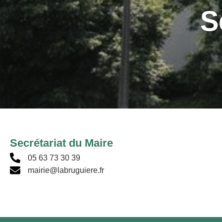
S
Secrétariat du Maire
05 63 73 30 39
mairie@labruguiere.fr