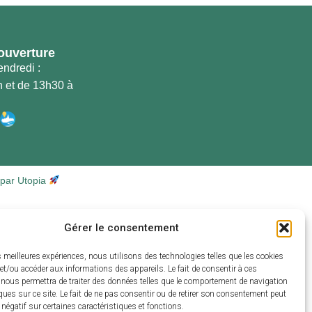
ouverture
endredi :
 et de 13h30 à
 par Utopia
Gérer le consentement
es meilleures expériences, nous utilisons des technologies telles que les cookies
et/ou accéder aux informations des appareils. Le fait de consentir à ces
 nous permettra de traiter des données telles que le comportement de navigation
ques sur ce site. Le fait de ne pas consentir ou de retirer son consentement peut
t négatif sur certaines caractéristiques et fonctions.