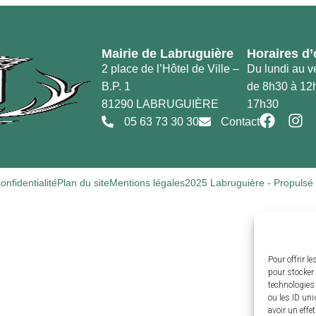
Mairie de Labruguière
Horaires d’
2 place de l’Hôtel de Ville –
Du lundi au v
B.P. 1
de 8h30 à 12h
81290 LABRUGUIÈRE
17h30
05 63 73 30 30
Contact
onfidentialité
Plan du site
Mentions légales
2025 Labruguière - Propulsé
Pour offrir l
pour stocker 
technologies
ou les ID uni
avoir un effe