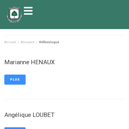
contenu
principal
Accueil
/
Annuaire
/
Réflexologue
Marianne HENAUX
PLUS
Angélique LOUBET