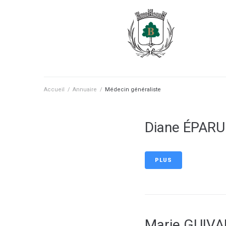
contenu
principal
Accueil
/
Annuaire
/
Médecin généraliste
Diane ÉPARU
PLUS
Marie GUIV