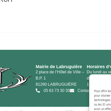
Mairie de Labruguière
Horaires d’
2 place de l’Hôtel de Ville –
Du lundi au v
B.P. 1
de 8h30 à 12h
81290 LABRUGUIÈRE
17h30
05 63 73 30 30
Contact
Pour offrir l
pour stocker 
technologies
ou les ID uni
avoir un effe