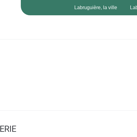
Labruguière, la ville
Lab
ERIE