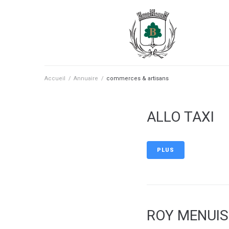
contenu
principal
Accueil
/
Annuaire
/
commerces & artisans
ALLO TAXI
PLUS
ROY MENUIS