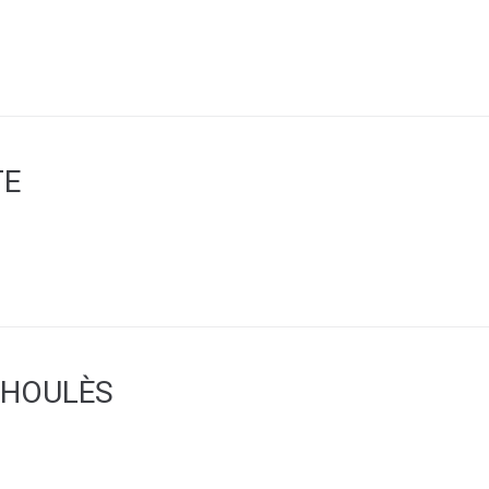
TE
 HOULÈS