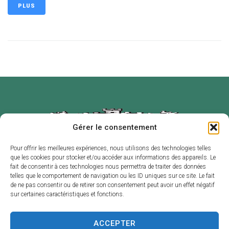
PLUS
Gérer le consentement
Pour offrir les meilleures expériences, nous utilisons des technologies telles
que les cookies pour stocker et/ou accéder aux informations des appareils. Le
Mairie de
Horaires
fait de consentir à ces technologies nous permettra de traiter des données
Labruguière
d’ouverture
telles que le comportement de navigation ou les ID uniques sur ce site. Le fait
de ne pas consentir ou de retirer son consentement peut avoir un effet négatif
2 place de l’Hôtel
Du lundi au
sur certaines caractéristiques et fonctions.
de Ville – B.P. 1
vendredi :
81290
de 8h30 à 12h et
ACCEPTER
LABRUGUIÈRE
de 13h30 à 17h30