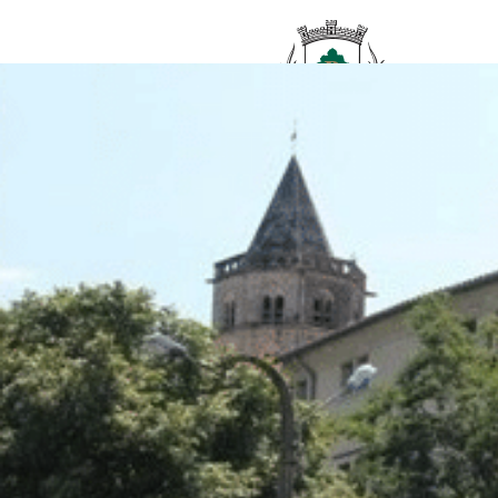
contenu
principal
Accueil
/
Tignarié (sens Castres-Mazamet)