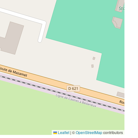
Leaflet
|
©
OpenStreetMap
contributors