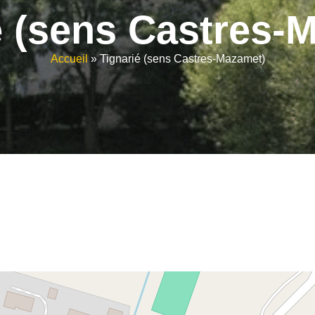
é (sens Castres-
Accueil
»
Tignarié (sens Castres-Mazamet)