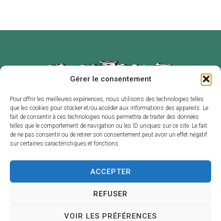
Gérer le consentement
Pour offrir les meilleures expériences, nous utilisons des technologies telles
que les cookies pour stocker et/ou accéder aux informations des appareils. Le
Mairie de
Horaires
fait de consentir à ces technologies nous permettra de traiter des données
Labruguière
d’ouverture
telles que le comportement de navigation ou les ID uniques sur ce site. Le fait
de ne pas consentir ou de retirer son consentement peut avoir un effet négatif
2 place de l’Hôtel
Du lundi au
sur certaines caractéristiques et fonctions.
de Ville – B.P. 1
vendredi :
81290
de 8h30 à 12h et
ACCEPTER
LABRUGUIÈRE
de 13h30 à 17h30
05 63 73 30 30
Contact
REFUSER
VOIR LES PRÉFÉRENCES