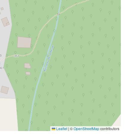
Leaflet
|
©
OpenStreetMap
contributors