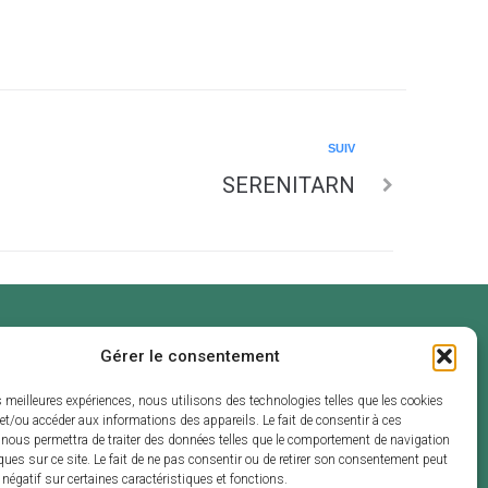
SUIV
SERENITARN
Gérer le consentement
ouverture
endredi :
es meilleures expériences, nous utilisons des technologies telles que les cookies
 et de 13h30 à
et/ou accéder aux informations des appareils. Le fait de consentir à ces
 nous permettra de traiter des données telles que le comportement de navigation
ques sur ce site. Le fait de ne pas consentir ou de retirer son consentement peut
t négatif sur certaines caractéristiques et fonctions.