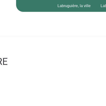
Labruguière, la ville
Lab
RE