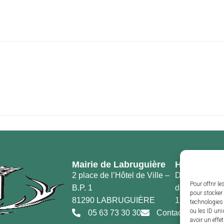
Mairie de Labruguière
Horaires d’
2 place de l’Hôtel de Ville –
Du lundi au v
Pour offrir l
B.P. 1
de 8h30 à 12h
pour stocker 
81290 LABRUGUIÈRE
17h30
technologies
ou les ID uni
05 63 73 30 30
Contact
avoir un effe