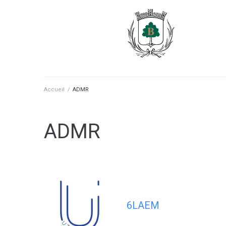
contenu
principal
Accueil
/
ADMR
ADMR
6LAEM