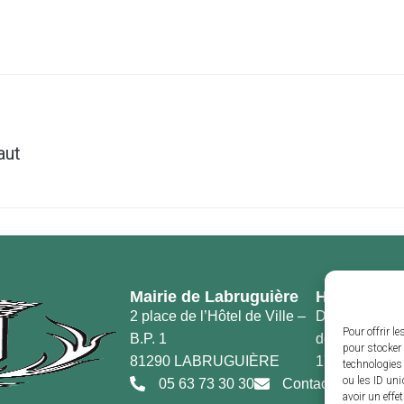
aut
Mairie de Labruguière
Horaires d’
2 place de l’Hôtel de Ville –
Du lundi au v
Pour offrir l
B.P. 1
de 8h30 à 12h
pour stocker 
81290 LABRUGUIÈRE
17h30
technologies
ou les ID uni
05 63 73 30 30
Contact
avoir un effe